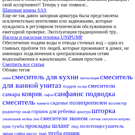
свой ассортимент! Теперь у нас появилс..
Шаровые краны SAS
Еще не так давно запорная арматура была представлена
исключительно вентилями или задвижками, которые
нуждались в регулярном техническом обслуживании и
ежегодной проверке. Эксплуатация традиционной тру..
Насосы и насосная техника UNIPUMP
Обеспечение подачи воды и отвода сточных вод – одна из
главных проблем тех людей, которые проживают в домах, не
имеющих подключения к централизованным сетям
водоснабжения и канализации. Самым простым ..
Смотреть все статьи
Облако тегов
смеситель для кухни
смеситель
ванна
инсталляция
для ванной
унитаз
смесители
поддон
полка
санфаянс
подводка
коврик
самара
сифон
смеситель
полипропилен
сиденье
коллектор
манжета
шторка
горшок для ребенка
радиатор
шкаф
арматура
смесители эконом
мойка
умывальник
люк
счетчик
смесители матрикс
шланг
прокладка
полотенцесушитель
тумба
пнд
кран
ершик
труба
экран
насос
гофра
трап