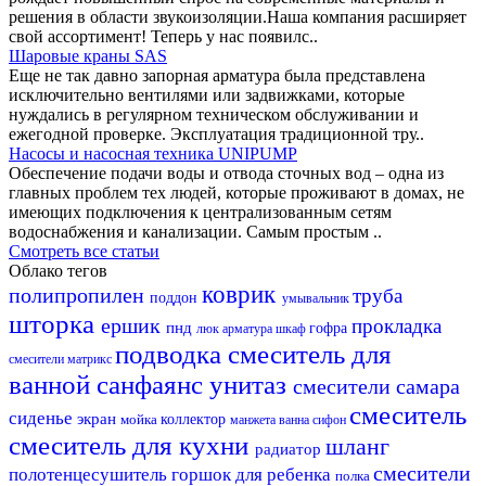
решения в области звукоизоляции.Наша компания расширяет
свой ассортимент! Теперь у нас появилс..
Шаровые краны SAS
Еще не так давно запорная арматура была представлена
исключительно вентилями или задвижками, которые
нуждались в регулярном техническом обслуживании и
ежегодной проверке. Эксплуатация традиционной тру..
Насосы и насосная техника UNIPUMP
Обеспечение подачи воды и отвода сточных вод – одна из
главных проблем тех людей, которые проживают в домах, не
имеющих подключения к централизованным сетям
водоснабжения и канализации. Самым простым ..
Смотреть все статьи
Облако тегов
коврик
полипропилен
труба
поддон
умывальник
шторка
ершик
прокладка
пнд
гофра
люк
арматура
шкаф
подводка
смеситель для
смесители матрикс
ванной
санфаянс
унитаз
смесители самара
смеситель
сиденье
экран
мойка
коллектор
манжета
ванна
сифон
смеситель для кухни
шланг
радиатор
смесители
полотенцесушитель
горшок для ребенка
полка