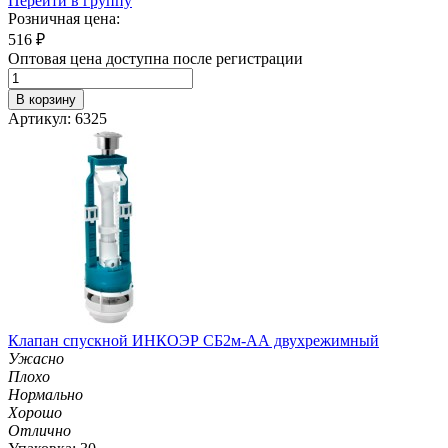
Перейти в группу
Розничная цена:
516
₽
Оптовая цена доступна после регистрации
В корзину
Артикул: 6325
Клапан спускной ИНКОЭР СБ2м-АА двухрежимный
Ужасно
Плохо
Нормально
Хорошо
Отлично