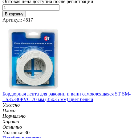
Оптовая цена доступна после регистрации
В корзину
Артикул: 4517
Бордюрная лента для раковин и ванн самоклеящаяся ST SM-
TS35330PVC 70 мм (35х35 мм) цвет белый
Ужасно
Плохо
Нормально
Хорошо
Отлично
Упаковка: 30