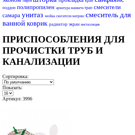
кран
сифон
полипропилен
смесители
поддон
трап
арматура
манжета
унитаз
смеситель для
самара
мойка
смесители матрикс
ванной
коврик
радиатор
экран
инсталляция
ПРИСПОСОБЛЕНИЯ ДЛЯ
ПРОЧИСТКИ ТРУБ И
КАНАЛИЗАЦИИ
Сортировка:
Показать:
Артикул: 3996