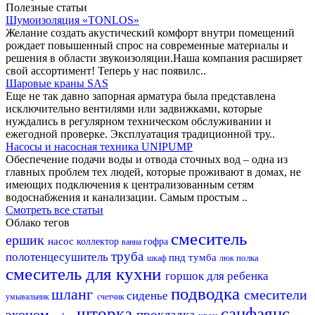
Полезные статьи
Шумоизоляция «TONLOS»
Желание создать акустический комфорт внутри помещений
рождает повышенный спрос на современные материалы и
решения в области звукоизоляции.Наша компания расширяет
свой ассортимент! Теперь у нас появилс..
Шаровые краны SAS
Еще не так давно запорная арматура была представлена
исключительно вентилями или задвижками, которые
нуждались в регулярном техническом обслуживании и
ежегодной проверке. Эксплуатация традиционной тру..
Насосы и насосная техника UNIPUMP
Обеспечение подачи воды и отвода сточных вод – одна из
главных проблем тех людей, которые проживают в домах, не
имеющих подключения к централизованным сетям
водоснабжения и канализации. Самым простым ..
Смотреть все статьи
Облако тегов
смеситель
ершик
насос
коллектор
гофра
ванна
труба
полотенцесушитель
пнд
тумба
полка
шкаф
люк
смеситель для кухни
горшок для ребенка
подводка
шланг
смесители
сиденье
умывальник
счетчик
шторка
санфаянс
эконом
прокладка