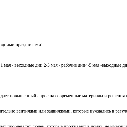
одними праздниками!..
мая - выходные дни.2-3 мая - рабочие дни4-5 мая -выходные дни6
дает повышенный спрос на современные материалы и решения в
чительно вентилями или задвижками, которые нуждались в регу
авных проблем тех людей, которые проживают в домах, не имеющ