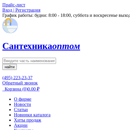
Прайс-лист
Вход | Регистрация
График работы:
будни: 8:00 - 18:00, суббота и воскресенье вых
Сантехника
оптом
найти
(495) 223-23-37
Обратный звонок
Корзина
(0)
0.00
₽
О фирме
Новости
Статьи
Новинки каталога
Хиты продаж
Акции