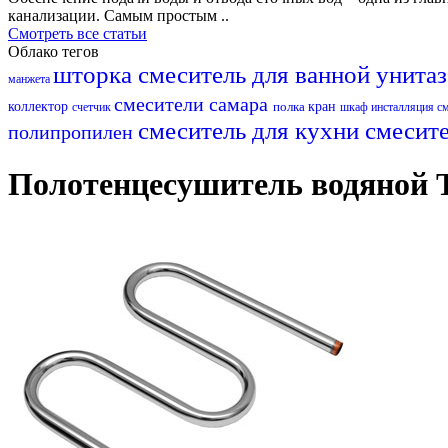
канализации. Самым простым ..
Смотреть все статьи
Облако тегов
шторка
смеситель для ванной
унита
манжета
смесители самара
коллектор
полка
кран
счетчик
шкаф
инсталляция
с
смеситель для кухни
смесит
полипропилен
Полотенцесушитель водяной T