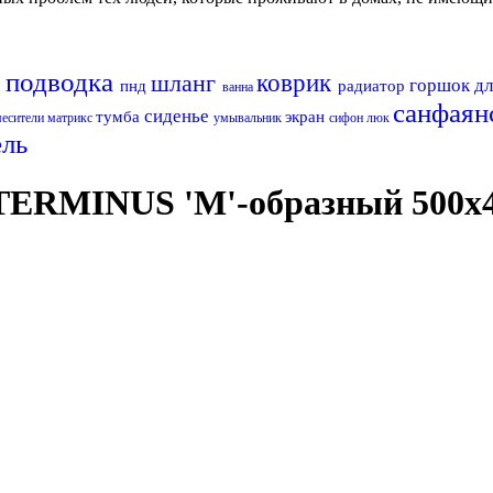
з
подводка
шланг
коврик
горшок дл
пнд
радиатор
ванна
санфаян
сиденье
тумба
экран
месители матрикс
умывальник
сифон
люк
ель
ERMINUS 'М'-образный 500х40