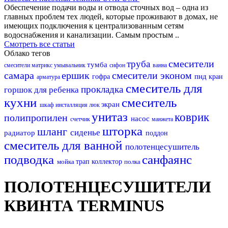
Обеспечение подачи воды и отвода сточных вод – одна из
главных проблем тех людей, которые проживают в домах, не
имеющих подключения к централизованным сетям
водоснабжения и канализации. Самым простым ..
Смотреть все статьи
Облако тегов
смесители
труба
тумба
смесители матрикс
умывальник
сифон
ванна
самара
ершик
смесители эконом
пнд
гофра
кран
арматура
смеситель для
прокладка
горшок для ребенка
кухни
смеситель
экран
шкаф
инсталляция
люк
унитаз
коврик
полипропилен
насос
счетчик
манжета
шторка
шланг
сиденье
радиатор
поддон
смеситель для ванной
полотенцесушитель
подводка
санфаянс
мойка
трап
коллектор
полка
ПОЛОТЕНЦЕСУШИТЕЛИ
КВИНТА TERMINUS