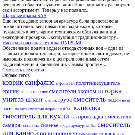
решения в области звукоизоляции.Наша компания расширяет
свой ассортимент! Теперь у нас появилс..
Шаровые краны SAS
Еще не так давно запорная арматура была представлена
исключительно вентилями или задвижками, которые
нуждались в регулярном техническом обслуживании и
ежегодной проверке. Эксплуатация традиционной тру..
Насосы и насосная техника UNIPUMP
Обеспечение подачи воды и отвода сточных вод – одна из
главных проблем тех людей, которые проживают в домах, не
имеющих подключения к централизованным сетям
водоснабжения и канализации. Самым простым ..
Смотреть все статьи
Облако тегов
санфаянс
коврик
полотенцесушитель
кран
сифон
шторка
ершик
смесители эконом
коллектор
ванна
унитаз
смеситель
шланг
труба
поддон
счетчик
шкаф
подводка
насос
тумба
манжета
смесители матрикс
смеситель для кухни
смесители
прокладка
люк
смеситель
самара
сиденье
пнд
полка
гофра
мойка
арматура
для ванной
полипропилен
горшок для
умывальник