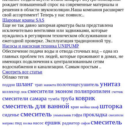
рождает повышенный спрос на современные материалы и
решения в области звукоизоляции.Наша компания расширяет
свой ассортимент! Теперь у нас появилс..
Шаровые краны SAS
Еще не так давно запорная арматура была представлена
исключительно вентилями или задвижками, которые
нуждались в регулярном техническом обслуживании и
ежегодной проверке. Эксплуатация традиционной тру..
Насосы и насосная техника UNIPUMP
Обеспечение подачи воды и отвода сточных вод – одна из
главных проблем тех людей, которые проживают в домах, не
имеющих подключения к централизованным сетям
водоснабжения и канализации. Самым простым ..
Смотреть все статьи
Облако тегов
унитаз
шланг
полотенцесушитель
поддон
трап
манжета
смесители эконом
полипропилен
коллектор
люк
счетчик
коврик
смесители самара
труба
тумба
смеситель для ванной
шторка
кран
мойка
шкаф
смеситель
прокладка
сиденье
гофра
умывальник
смесители
смеситель
ершик
пнд
насос
радиатор
полка
матрикс
сифон