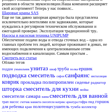
решения в области звукоизоляции.Наша компания расширяет
свой ассортимент! Теперь у нас появилс..
Шаровые краны SAS
Еще не так давно запорная арматура была представлена
исключительно вентилями или задвижками, которые
нуждались в регулярном техническом обслуживании и
ежегодной проверке. Эксплуатация традиционной тру..
Насосы и насосная техника UNIPUMP
Обеспечение подачи воды и отвода сточных вод – одна из
главных проблем тех людей, которые проживают в домах, не
имеющих подключения к централизованным сетям
водоснабжения и канализации. Самым простым ..
Смотреть все статьи
Облако тегов
унитаз
ершик
труба
поддон
полка
умывальник
шкаф
подводка
смеситель
санфаянс
сифон
инсталляция
коврик
полипропилен
прокладка
сиденье
радиатор
шторка
смеситель для кухни
мойка
смеситель для ванной
смесители самара
ванна
горшок
насос
пнд
трап
гофра
счетчик
манжета
смесители матрикс
арматура
для ребенка
полотенцесушитель
тумба
кран
коллектор