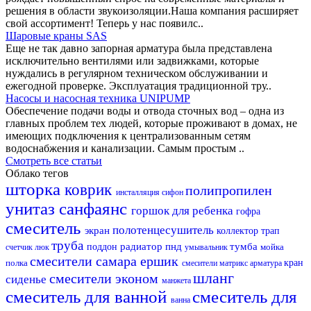
решения в области звукоизоляции.Наша компания расширяет
свой ассортимент! Теперь у нас появилс..
Шаровые краны SAS
Еще не так давно запорная арматура была представлена
исключительно вентилями или задвижками, которые
нуждались в регулярном техническом обслуживании и
ежегодной проверке. Эксплуатация традиционной тру..
Насосы и насосная техника UNIPUMP
Обеспечение подачи воды и отвода сточных вод – одна из
главных проблем тех людей, которые проживают в домах, не
имеющих подключения к централизованным сетям
водоснабжения и канализации. Самым простым ..
Смотреть все статьи
Облако тегов
шторка
коврик
полипропилен
инсталляция
сифон
унитаз
санфаянс
горшок для ребенка
гофра
смеситель
полотенцесушитель
экран
коллектор
трап
труба
радиатор
пнд
тумба
поддон
мойка
счетчик
люк
умывальник
смесители самара
ершик
полка
кран
смесители матрикс
арматура
шланг
смесители эконом
сиденье
манжета
смеситель для ванной
смеситель для
ванна