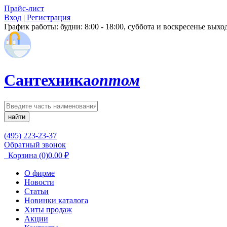
Прайс-лист
Вход | Регистрация
График работы:
будни: 8:00 - 18:00, суббота и воскресенье вых
Сантехника
оптом
найти
(495) 223-23-37
Обратный звонок
Корзина
(0)
0.00
₽
О фирме
Новости
Статьи
Новинки каталога
Хиты продаж
Акции