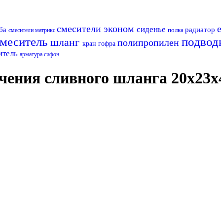
смесители эконом
сиденье
ба
радиатор
полка
смесители матрикс
смеситель
подвод
шланг
полипропилен
кран
гофра
итель
арматура
сифон
чения сливного шланга 20х23х