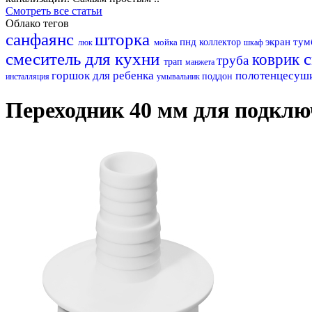
Смотреть все статьи
Облако тегов
санфаянс
шторка
пнд
экран
тум
мойка
коллектор
люк
шкаф
смеситель для кухни
коврик
труба
трап
манжета
горшок для ребенка
полотенцесуш
поддон
инсталляция
умывальник
Переходник 40 мм для подклю