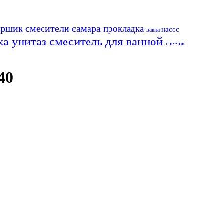
ершик
смесители самара
прокладка
насос
ванна
ка
унитаз
смеситель для ванной
счетчик
40