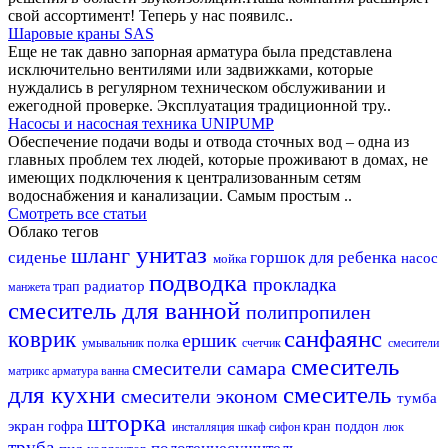
свой ассортимент! Теперь у нас появилс..
Шаровые краны SAS
Еще не так давно запорная арматура была представлена
исключительно вентилями или задвижками, которые
нуждались в регулярном техническом обслуживании и
ежегодной проверке. Эксплуатация традиционной тру..
Насосы и насосная техника UNIPUMP
Обеспечение подачи воды и отвода сточных вод – одна из
главных проблем тех людей, которые проживают в домах, не
имеющих подключения к централизованным сетям
водоснабжения и канализации. Самым простым ..
Смотреть все статьи
Облако тегов
унитаз
шланг
сиденье
горшок для ребенка
насос
мойка
подводка
прокладка
радиатор
трап
манжета
смеситель для ванной
полипропилен
санфаянс
коврик
ершик
полка
умывальник
счетчик
смесители
смеситель
смесители самара
матрикс
арматура
ванна
для кухни
смеситель
смесители эконом
тумба
шторка
экран
гофра
кран
поддон
инсталляция
шкаф
сифон
люк
труба