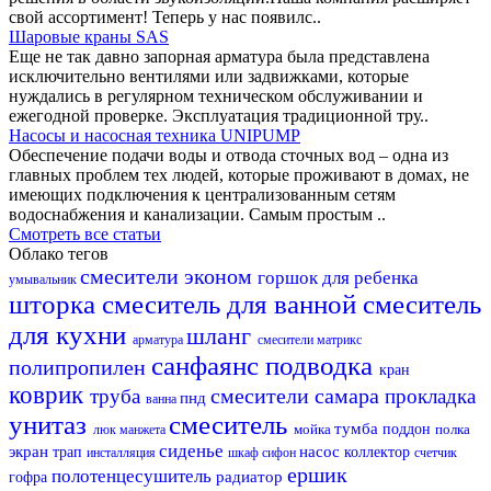
свой ассортимент! Теперь у нас появилс..
Шаровые краны SAS
Еще не так давно запорная арматура была представлена
исключительно вентилями или задвижками, которые
нуждались в регулярном техническом обслуживании и
ежегодной проверке. Эксплуатация традиционной тру..
Насосы и насосная техника UNIPUMP
Обеспечение подачи воды и отвода сточных вод – одна из
главных проблем тех людей, которые проживают в домах, не
имеющих подключения к централизованным сетям
водоснабжения и канализации. Самым простым ..
Смотреть все статьи
Облако тегов
смесители эконом
горшок для ребенка
умывальник
шторка
смеситель для ванной
смеситель
для кухни
шланг
арматура
смесители матрикс
санфаянс
подводка
полипропилен
кран
коврик
смесители самара
труба
прокладка
пнд
ванна
унитаз
смеситель
тумба
мойка
поддон
полка
люк
манжета
сиденье
экран
насос
трап
коллектор
инсталляция
шкаф
сифон
счетчик
ершик
полотенцесушитель
радиатор
гофра