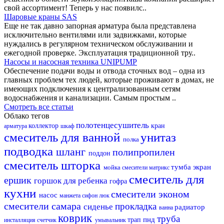
свой ассортимент! Теперь у нас появилс..
Шаровые краны SAS
Еще не так давно запорная арматура была представлена
исключительно вентилями или задвижками, которые
нуждались в регулярном техническом обслуживании и
ежегодной проверке. Эксплуатация традиционной тру..
Насосы и насосная техника UNIPUMP
Обеспечение подачи воды и отвода сточных вод – одна из
главных проблем тех людей, которые проживают в домах, не
имеющих подключения к централизованным сетям
водоснабжения и канализации. Самым простым ..
Смотреть все статьи
Облако тегов
полотенцесушитель
коллектор
кран
арматура
шкаф
смеситель для ванной
унитаз
полка
подводка
шланг
полипропилен
поддон
смеситель
шторка
тумба
экран
мойка
смесители матрикс
смеситель для
ершик
горшок для ребенка
гофра
кухни
смесители эконом
насос
манжета
сифон
люк
смесители самара
прокладка
сиденье
радиатор
ванна
коврик
труба
пнд
трап
инсталляция
счетчик
умывальник