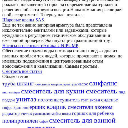
рождает повышенный спрос на современные материалы и
решения в области звукоизоляции.Наша компания расширяет
свой ассортимент! Теперь у нас появилс..
Шаровые краны SAS
Еще не так давно запорная арматура была представлена
исключительно вентилями или задвижками, которые
нуждались в регулярном техническом обслуживании и
ежегодной проверке. Эксплуатация традиционной тру..
Насосы и насосная техника UNIPUMP
Обеспечение подачи воды и отвода сточных вод – одна из
главных проблем тех людей, которые проживают в домах, не
имеющих подключения к централизованным сетям
водоснабжения и канализации. Самым простым ..
Смотреть все статьи
Облако тегов
санфаянс
шланг
труба
насос
смесители матрикс
арматура
смеситель для кухни
смеситель
пнд
инсталляция
унитаз
полотенцесушитель
сиденье
экран
поддон
трап
коврик
ершик
смесители эконом
гофра
кран
люк
горшок для ребенка
радиатор
мойка
полка
счетчик
умывальник
смеситель для ванной
полипропилен
сифон