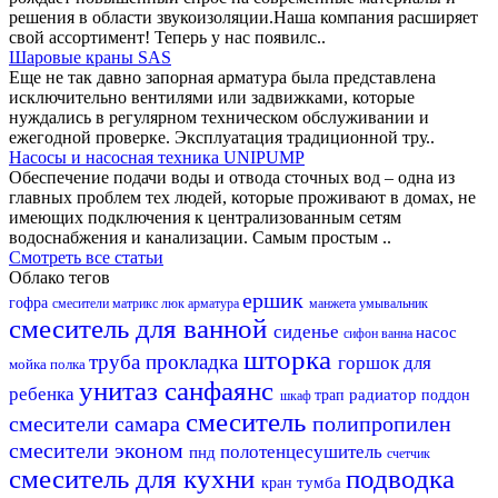
решения в области звукоизоляции.Наша компания расширяет
свой ассортимент! Теперь у нас появилс..
Шаровые краны SAS
Еще не так давно запорная арматура была представлена
исключительно вентилями или задвижками, которые
нуждались в регулярном техническом обслуживании и
ежегодной проверке. Эксплуатация традиционной тру..
Насосы и насосная техника UNIPUMP
Обеспечение подачи воды и отвода сточных вод – одна из
главных проблем тех людей, которые проживают в домах, не
имеющих подключения к централизованным сетям
водоснабжения и канализации. Самым простым ..
Смотреть все статьи
Облако тегов
ершик
гофра
смесители матрикс
люк
арматура
манжета
умывальник
смеситель для ванной
сиденье
насос
сифон
ванна
шторка
труба
прокладка
горшок для
мойка
полка
унитаз
санфаянс
ребенка
радиатор
трап
поддон
шкаф
смеситель
смесители самара
полипропилен
смесители эконом
полотенцесушитель
пнд
счетчик
смеситель для кухни
подводка
тумба
кран