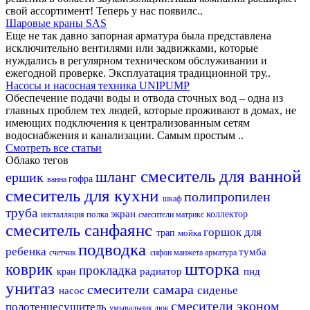
свой ассортимент! Теперь у нас появилс..
Шаровые краны SAS
Еще не так давно запорная арматура была представлена
исключительно вентилями или задвижками, которые
нуждались в регулярном техническом обслуживании и
ежегодной проверке. Эксплуатация традиционной тру..
Насосы и насосная техника UNIPUMP
Обеспечение подачи воды и отвода сточных вод – одна из
главных проблем тех людей, которые проживают в домах, не
имеющих подключения к централизованным сетям
водоснабжения и канализации. Самым простым ..
Смотреть все статьи
Облако тегов
смеситель для ванной
шланг
ершик
гофра
ванна
смеситель для кухни
полипропилен
шкаф
труба
экран
полка
коллектор
инсталляция
смесители матрикс
смеситель
санфаянс
горшок для
трап
мойка
подводка
ребенка
тумба
счетчик
сифон
манжета
арматура
шторка
коврик
прокладка
радиатор
пнд
кран
унитаз
смесители самара
сиденье
насос
смесители эконом
полотенцесушитель
умывальник
люк