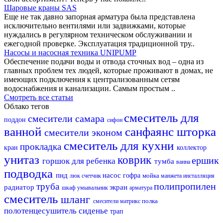
Шаровые краны SAS
Еще не так давно запорная арматура была представлена
исключительно вентилями или задвижками, которые
нуждались в регулярном техническом обслуживании и
ежегодной проверке. Эксплуатация традиционной тру..
Насосы и насосная техника UNIPUMP
Обеспечение подачи воды и отвода сточных вод – одна из
главных проблем тех людей, которые проживают в домах, не
имеющих подключения к централизованным сетям
водоснабжения и канализации. Самым простым ..
Смотреть все статьи
Облако тегов
смеситель для
смесители самара
поддон
сифон
ванной
санфаянс
шторка
смесители эконом
смеситель для кухни
прокладка
кран
коллектор
унитаз
коврик
ершик
горшок для ребенка
тумба
ванна
подводка
пнд
насос
гофра
мойка
люк
счетчик
манжета
инсталляция
полипропилен
труба
радиатор
экран
шкаф
умывальник
арматура
смеситель
шланг
полка
смесители матрикс
полотенцесушитель
сиденье
трап