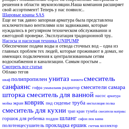
решения в области звукоизоляции.Наша компания расширяет
свой ассортимент! Теперь у нас появилс..
Шаровые краны SAS
Еще не так давно запорная арматура была представлена
исключительно вентилями или задвижками, которые
нуждались в регулярном техническом обслуживании и
ежегодной проверке. Эксплуатация традиционной тру..
Насосы и насосная техника UNIPUMP
Обеспечение подачи воды и отвода сточных вод – одна из
главных проблем тех людей, которые проживают в домах, не
имеющих подключения к централизованным сетям
водоснабжения и канализации. Самым простым ..
Смотреть все статьи
Облако тегов
унитаз
смеситель
полипропилен
шкаф
манжета
санфаянс
смесители самара
радиатор
гофра
умывальник
шторка
смеситель для ванной
насос
арматура
коврик
труба
сиденье
экран
пнд
мойка
полка
инсталляция
смеситель для кухни
тумба
трап
кран
смесители матрикс
шланг
горшок для ребенка
поддон
сифон
люк
ванна
ершик
прокладка
полотенцесушитель
коллектор
счетчик