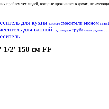
авных проблем тех людей, которые проживают в домах, не имеющ
еситель для кухни
смесители эконом
арматура
ванна
меситель для ванной
труба
пнд
радиатор
поддон
сифон
еситель
 1/2' 150 см FF