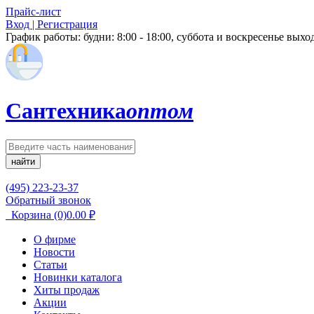
Прайс-лист
Вход | Регистрация
График работы:
будни: 8:00 - 18:00, суббота и воскресенье вых
Сантехника
оптом
найти
(495) 223-23-37
Обратный звонок
Корзина
(0)
0.00
₽
О фирме
Новости
Статьи
Новинки каталога
Хиты продаж
Акции