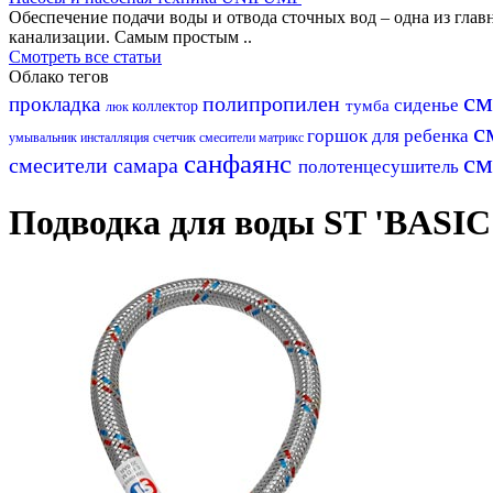
Обеспечение подачи воды и отвода сточных вод – одна из гл
канализации. Самым простым ..
Смотреть все статьи
Облако тегов
см
полипропилен
прокладка
сиденье
тумба
коллектор
люк
с
горшок для ребенка
умывальник
инсталляция
счетчик
смесители матрикс
санфаянс
см
смесители самара
полотенцесушитель
Подводка для воды ST 'BASIC'