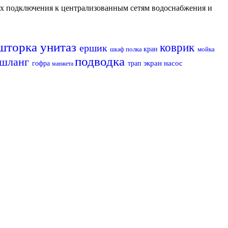
их подключения к централизованным сетям водоснабжения и
шторка
унитаз
коврик
ершик
полка
кран
мойка
шкаф
подводка
шланг
экран
насос
гофра
трап
манжета