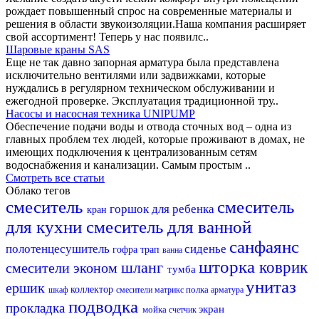
рождает повышенный спрос на современные материалы и
решения в области звукоизоляции.Наша компания расширяет
свой ассортимент! Теперь у нас появилс..
Шаровые краны SAS
Еще не так давно запорная арматура была представлена
исключительно вентилями или задвижками, которые
нуждались в регулярном техническом обслуживании и
ежегодной проверке. Эксплуатация традиционной тру..
Насосы и насосная техника UNIPUMP
Обеспечение подачи воды и отвода сточных вод – одна из
главных проблем тех людей, которые проживают в домах, не
имеющих подключения к централизованным сетям
водоснабжения и канализации. Самым простым ..
Смотреть все статьи
Облако тегов
смеситель
смеситель
горшок для ребенка
кран
для кухни
смеситель для ванной
санфаянс
полотенцесушитель
сиденье
гофра
трап
ванна
шторка
шланг
коврик
смесители эконом
тумба
унитаз
ершик
коллектор
полка
шкаф
смесители матрикс
арматура
подводка
прокладка
экран
мойка
счетчик