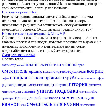
решения в области звукоизоляции.Наша компания расширяет
свой ассортимент! Теперь у нас появилс..
Шаровые краны SAS
Еще не так давно запорная арматура была представлена
исключительно вентилями или задвижками, которые
нуждались в регулярном техническом обслуживании и
ежегодной проверке. Эксплуатация традиционной тру..
Насосы и насосная техника UNIPUMP
Обеспечение подачи воды и отвода сточных вод – одна из
главных проблем тех людей, которые проживают в домах, не
имеющих подключения к централизованным сетям
водоснабжения и канализации. Самым простым ..
Смотреть все статьи
Облако тегов
шланг
смесители эконом
коллектор
трап
ванна
смеситель
коврик
ершик
полотенцесушитель
полка
санфаянс
полипропилен
труба
гофра
сифон
шкаф
манжета
шторка
радиатор
пнд
тумба
поддон
кран
умывальник
смесители
унитаз
подводка
сиденье
экран
мойка
матрикс
счетчик
смеситель для
горшок для ребенка
насос
арматура
ванной
смеситель для кухни
люк
инсталляция