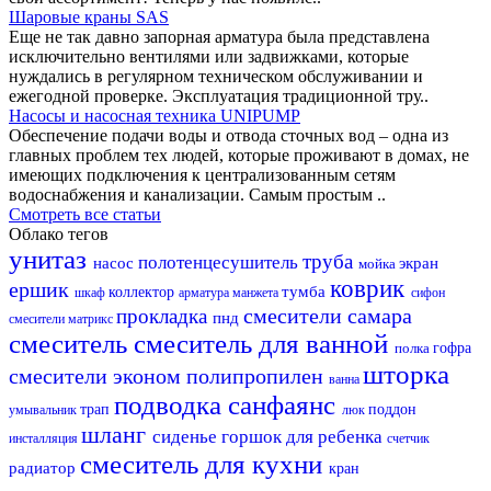
Шаровые краны SAS
Еще не так давно запорная арматура была представлена
исключительно вентилями или задвижками, которые
нуждались в регулярном техническом обслуживании и
ежегодной проверке. Эксплуатация традиционной тру..
Насосы и насосная техника UNIPUMP
Обеспечение подачи воды и отвода сточных вод – одна из
главных проблем тех людей, которые проживают в домах, не
имеющих подключения к централизованным сетям
водоснабжения и канализации. Самым простым ..
Смотреть все статьи
Облако тегов
унитаз
труба
полотенцесушитель
насос
экран
мойка
коврик
ершик
тумба
коллектор
шкаф
арматура
манжета
сифон
смесители самара
прокладка
пнд
смесители матрикс
смеситель
смеситель для ванной
полка
гофра
шторка
смесители эконом
полипропилен
ванна
подводка
санфаянс
трап
поддон
умывальник
люк
шланг
сиденье
горшок для ребенка
инсталляция
счетчик
смеситель для кухни
радиатор
кран