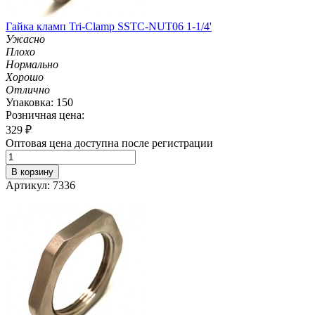
Гайка кламп Tri-Clamp SSTC-NUT06 1-1/4'
Ужасно
Плохо
Нормально
Хорошо
Отлично
Упаковка: 150
Розничная цена:
329
₽
Оптовая цена доступна после регистрации
В корзину
Артикул: 7336