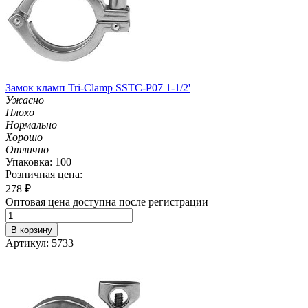
Замок кламп Tri-Clamp SSTC-P07 1-1/2'
Ужасно
Плохо
Нормально
Хорошо
Отлично
Упаковка: 100
Розничная цена:
278
₽
Оптовая цена доступна после регистрации
В корзину
Артикул: 5733