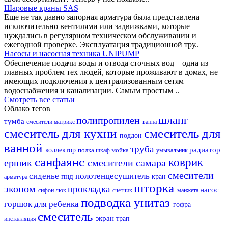
Шаровые краны SAS
Еще не так давно запорная арматура была представлена
исключительно вентилями или задвижками, которые
нуждались в регулярном техническом обслуживании и
ежегодной проверке. Эксплуатация традиционной тру..
Насосы и насосная техника UNIPUMP
Обеспечение подачи воды и отвода сточных вод – одна из
главных проблем тех людей, которые проживают в домах, не
имеющих подключения к централизованным сетям
водоснабжения и канализации. Самым простым ..
Смотреть все статьи
Облако тегов
шланг
полипропилен
тумба
смесители матрикс
ванна
смеситель для кухни
смеситель для
поддон
ванной
труба
радиатор
коллектор
полка
мойка
шкаф
умывальник
санфаянс
коврик
ершик
смесители самара
смесители
сиденье
полотенцесушитель
пнд
кран
арматура
шторка
эконом
прокладка
насос
сифон
люк
счетчик
манжета
подводка
унитаз
горшок для ребенка
гофра
смеситель
экран
трап
инсталляция