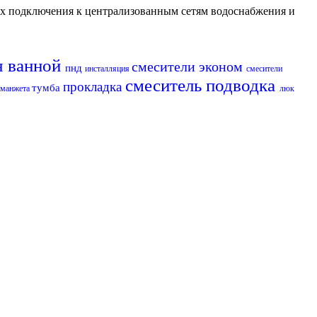
их подключения к централизованным сетям водоснабжения и
я ванной
смесители эконом
пнд
инсталляция
смесители
смеситель
подводка
прокладка
тумба
манжета
люк