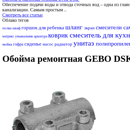
Обеспечение подачи воды и отвода сточных вод – одна из гл
канализации. Самым простым ..
Смотреть все статьи
Облако тегов
шланг
смесители с
горшок для ребенка
экран
полка
шкаф
смеситель для кух
коврик
матрикс
умывальник
арматура
унитаз
полипропил
сиденье
насос
радиатор
мойка
гофра
Обойма ремонтная GEBO DSK 