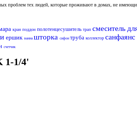
авных проблем тех людей, которые проживают в домах, не имеющ
смеситель дл
амара
полотенцесушитель
кран
поддон
трап
ни
шторка
санфаянс
ершик
труба
коллектор
ванна
сифон
ен
счетчик
1-1/4'