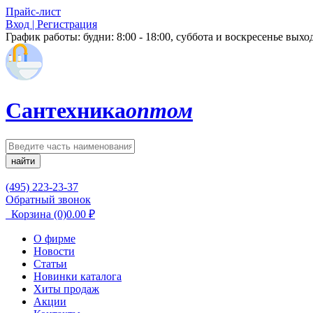
Прайс-лист
Вход | Регистрация
График работы:
будни: 8:00 - 18:00, суббота и воскресенье вых
Сантехника
оптом
найти
(495) 223-23-37
Обратный звонок
Корзина
(0)
0.00
₽
О фирме
Новости
Статьи
Новинки каталога
Хиты продаж
Акции