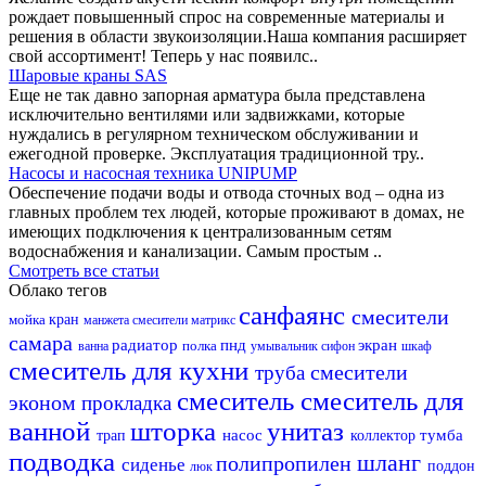
рождает повышенный спрос на современные материалы и
решения в области звукоизоляции.Наша компания расширяет
свой ассортимент! Теперь у нас появилс..
Шаровые краны SAS
Еще не так давно запорная арматура была представлена
исключительно вентилями или задвижками, которые
нуждались в регулярном техническом обслуживании и
ежегодной проверке. Эксплуатация традиционной тру..
Насосы и насосная техника UNIPUMP
Обеспечение подачи воды и отвода сточных вод – одна из
главных проблем тех людей, которые проживают в домах, не
имеющих подключения к централизованным сетям
водоснабжения и канализации. Самым простым ..
Смотреть все статьи
Облако тегов
санфаянс
смесители
мойка
кран
манжета
смесители матрикс
самара
радиатор
пнд
экран
полка
ванна
умывальник
сифон
шкаф
смеситель для кухни
смесители
труба
смеситель
смеситель для
эконом
прокладка
ванной
шторка
унитаз
насос
тумба
трап
коллектор
подводка
шланг
полипропилен
сиденье
поддон
люк