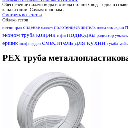
Обеспечение подачи воды и отвода сточных вод – одна из гл
канализации. Самым простым ..
Смотреть все статьи
Облако тегов
п
сиденье
полотенцесушитель
экран
трап
полка
счетчик
манжета
люк
подводка
коврик
эконом
труба
радиатор
сифон
умывал
смеситель для кухни
ершик
тумба
поддон
мойк
шкаф
PEX труба металлопластикова