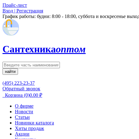
Прайс-лист
Вход | Регистрация
График работы:
будни: 8:00 - 18:00, суббота и воскресенье вых
Сантехника
оптом
найти
(495) 223-23-37
Обратный звонок
Корзина
(0)
0.00
₽
О фирме
Новости
Статьи
Новинки каталога
Хиты продаж
Акции