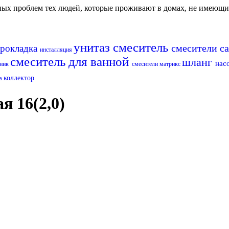
авных проблем тех людей, которые проживают в домах, не имеющ
унитаз
смеситель
смесители с
рокладка
инсталляция
смеситель для ванной
шланг
нас
ьник
смесители матрикс
а
коллектор
я 16(2,0)