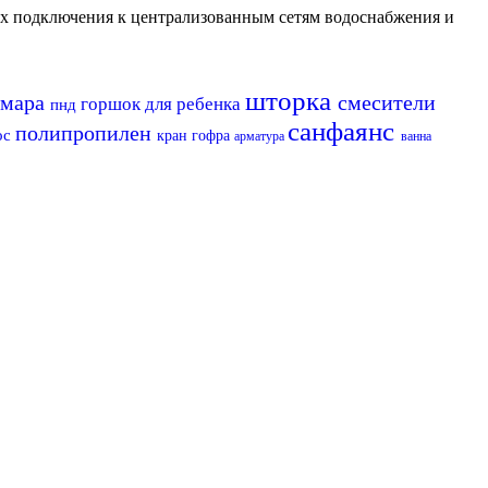
их подключения к централизованным сетям водоснабжения и
шторка
амара
смесители
горшок для ребенка
пнд
санфаянс
полипропилен
ос
кран
гофра
арматура
ванна