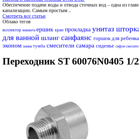
Обеспечение подачи воды и отвода сточных вод – одна из гл
канализации. Самым простым ..
Смотреть все статьи
Облако тегов
унитаз
шторк
ершик
прокладка
коллектор
кран
манжета
для ванной
санфаянс
шланг
горшок для ребенк
эконом
смесители самара
сиденье
тумба
ванна
сифон
смесите
Переходник ST 60076N0405 1/2'