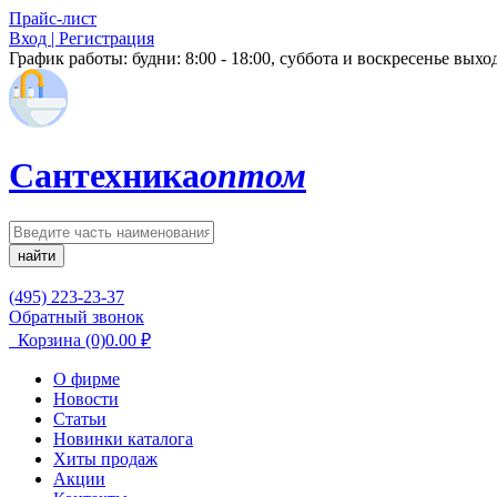
Прайс-лист
Вход | Регистрация
График работы:
будни: 8:00 - 18:00, суббота и воскресенье вых
Сантехника
оптом
найти
(495) 223-23-37
Обратный звонок
Корзина
(0)
0.00
₽
О фирме
Новости
Статьи
Новинки каталога
Хиты продаж
Акции