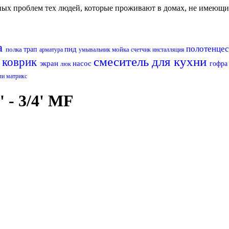
авных проблем тех людей, которые проживают в домах, не имеющ
а
полотенце
пнд
полка
трап
мойка
арматура
умывальник
счетчик
инсталляция
смеситель для кухни
коврик
а
экран
насос
гофр
люк
ли матрикс
 - 3/4' MF