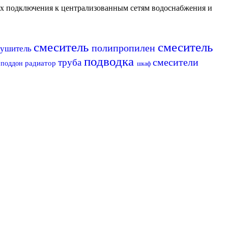
их подключения к централизованным сетям водоснабжения и
смеситель
смеситель
полипропилен
сушитель
подводка
смесители
труба
радиатор
а
поддон
шкаф