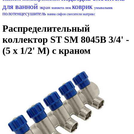
для ванной
коврик
экран
манжета
люк
умывальник
полотенцесушитель
ванна
сифон
смесители матрикс
Распределительный
коллектор ST SM 8045B 3/4' -
(5 x 1/2' M) с краном