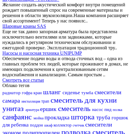
Желание создать акустический комфорт внутри помещений
рождает повышенный спрос на современные материалы и
решения в области звукоизоляции.Наша компания расширяет
свой ассортимент! Теперь у нас появилс..
Шаровые краны SAS
Еще не так давно запорная арматура была представлена
исключительно вентилями или задвижками, которые
нуждались в регулярном техническом обслуживании и
ежегодной проверке. Эксплуатация традиционной тру..
Насосы и насосная техника UNIPUMP
Обеспечение подачи воды и отвода сточных вод – одна из
главных проблем тех людей, которые проживают в домах, не
имеющих подключения к централизованным сетям
водоснабжения и канализации. Самым простым ..
Смотреть все статьи
Облако тегов
шланг
смесители
сиденье
радиатор
тумба
гофра
кран
смеситель для кухни
самара
трап
инсталляция
унитаз
смеситель
ершик
насос
пнд
полка
арматура
санфаянс
шторка
прокладка
труба
горшок
мойка
смесители
для ребенка
поддон
коллектор
шкаф
счетчик
подводка
смеситель
эконом
полипропилен