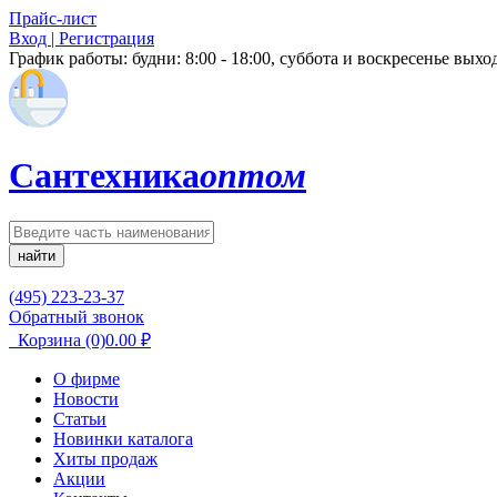
Прайс-лист
Вход | Регистрация
График работы:
будни: 8:00 - 18:00, суббота и воскресенье вых
Сантехника
оптом
найти
(495) 223-23-37
Обратный звонок
Корзина
(0)
0.00
₽
О фирме
Новости
Статьи
Новинки каталога
Хиты продаж
Акции