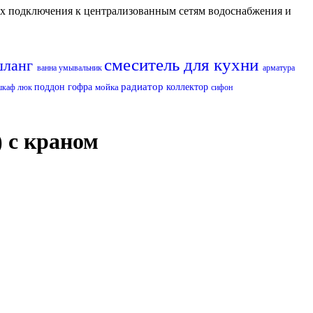
их подключения к централизованным сетям водоснабжения и
смеситель для кухни
шланг
ванна
умывальник
арматура
радиатор
поддон
гофра
мойка
коллектор
шкаф
люк
сифон
) с краном