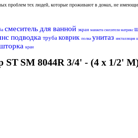
авных проблем тех людей, которые проживают в домах, не имеющ
смеситель для ванной
ба
экран
манжета
смесители матрикс
янс
подводка
унитаз
коврик
труба
полка
инсталляция
шторка
кран
T SM 8044R 3/4' - (4 x 1/2' M