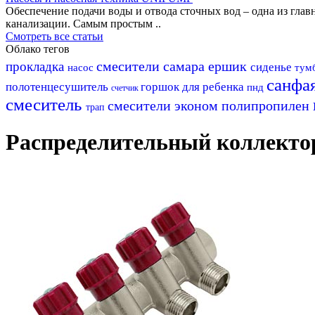
Обеспечение подачи воды и отвода сточных вод – одна из гл
канализации. Самым простым ..
Смотреть все статьи
Облако тегов
смесители самара
ершик
прокладка
сиденье
насос
тум
санфа
полотенцесушитель
горшок для ребенка
пнд
счетчик
смеситель
смесители эконом
полипропилен
трап
Распределительный коллектор S