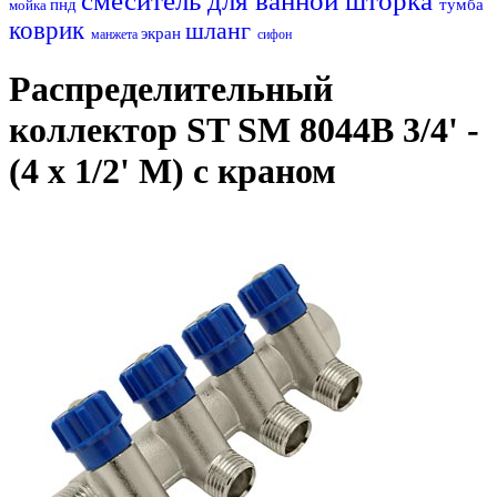
смеситель для ванной
шторка
пнд
тумба
мойка
коврик
шланг
экран
манжета
сифон
Распределительный
коллектор ST SM 8044B 3/4' -
(4 x 1/2' M) с краном