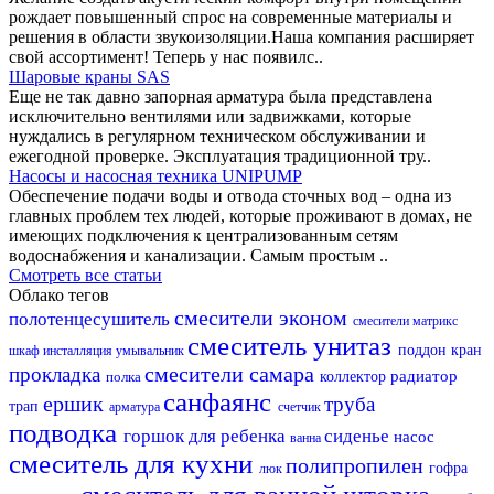
рождает повышенный спрос на современные материалы и
решения в области звукоизоляции.Наша компания расширяет
свой ассортимент! Теперь у нас появилс..
Шаровые краны SAS
Еще не так давно запорная арматура была представлена
исключительно вентилями или задвижками, которые
нуждались в регулярном техническом обслуживании и
ежегодной проверке. Эксплуатация традиционной тру..
Насосы и насосная техника UNIPUMP
Обеспечение подачи воды и отвода сточных вод – одна из
главных проблем тех людей, которые проживают в домах, не
имеющих подключения к централизованным сетям
водоснабжения и канализации. Самым простым ..
Смотреть все статьи
Облако тегов
смесители эконом
полотенцесушитель
смесители матрикс
смеситель
унитаз
поддон
кран
шкаф
инсталляция
умывальник
смесители самара
прокладка
радиатор
полка
коллектор
санфаянс
ершик
труба
трап
арматура
счетчик
подводка
горшок для ребенка
сиденье
насос
ванна
смеситель для кухни
полипропилен
гофра
люк