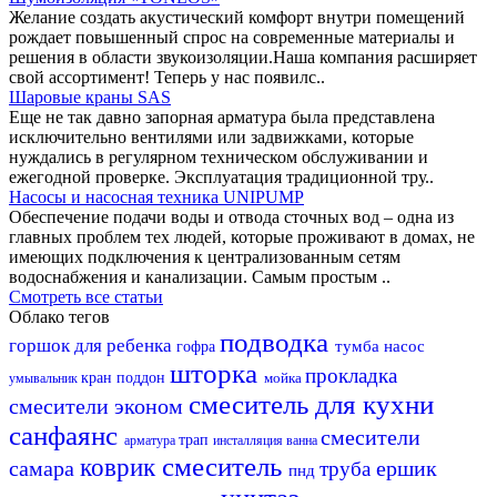
Желание создать акустический комфорт внутри помещений
рождает повышенный спрос на современные материалы и
решения в области звукоизоляции.Наша компания расширяет
свой ассортимент! Теперь у нас появилс..
Шаровые краны SAS
Еще не так давно запорная арматура была представлена
исключительно вентилями или задвижками, которые
нуждались в регулярном техническом обслуживании и
ежегодной проверке. Эксплуатация традиционной тру..
Насосы и насосная техника UNIPUMP
Обеспечение подачи воды и отвода сточных вод – одна из
главных проблем тех людей, которые проживают в домах, не
имеющих подключения к централизованным сетям
водоснабжения и канализации. Самым простым ..
Смотреть все статьи
Облако тегов
подводка
горшок для ребенка
тумба
насос
гофра
шторка
прокладка
кран
поддон
мойка
умывальник
смеситель для кухни
смесители эконом
санфаянс
смесители
трап
арматура
инсталляция
ванна
смеситель
коврик
самара
ершик
труба
пнд