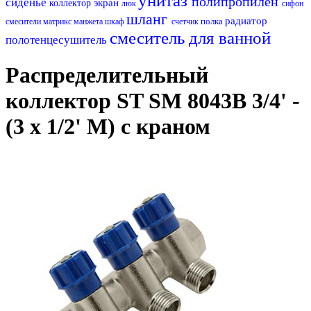
унитаз
полипропилен
сиденье
экран
коллектор
люк
сифон
шланг
радиатор
полка
смесители матрикс
манжета
шкаф
счетчик
смеситель для ванной
полотенцесушитель
Распределительный
коллектор ST SM 8043B 3/4' -
(3 x 1/2' M) с краном