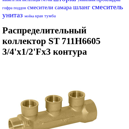
смеситель
шланг
смесители самара
гофра
поддон
унитаз
тумба
мойка
кран
Распределительный
коллектор ST 711H6605
3/4'х1/2'Fх3 контура