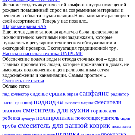
Желание создать акустический комфорт внутри помещений
рождает повышенный спрос на современные материалы и
решения в области звукоизоляции.Наша компания расширяет
свой ассортимент! Теперь у нас появилс..
Шаровые краны SAS
Еще не так давно запорная арматура была представлена
исключительно вентилями или задвижками, которые
нуждались в регулярном техническом обслуживании и
ежегодной проверке. Эксплуатация традиционной тру..
Насосы и насосная техника UNIPUMP
Обеспечение подачи воды и отвода сточных вод – одна из
главных проблем тех людей, которые проживают в домах, не
имеющих подключения к централизованным сетям
водоснабжения и канализации. Самым простым ..
Смотреть все статьи
Облако тегов
санфаянс
ершик
сиденье
пнд
экран
радиатор
коллектор
подводка
смесители
насос
трап
шкаф
смесители матрикс
смеситель для кухни
эконом
горшок для
полипропилен
ребенка
полотенцесушитель
арматура
сифон
смеситель для ванной
коврик
труба
полка
ванна
шторка
прокладка
манжета
люк
инсталляция
счетчик
умывальник