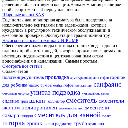
решения в области звукоизоляции.Наша компания расширяет
свой ассортимент! Теперь у нас появилс..
Шаровые краны SAS
Еще не так давно запорная арматура была представлена
исключительно вентилями или задвижками, которые
нуждались в регулярном техническом обслуживании и
ежегодной проверке. Эксплуатация традиционной тру..
Насосы и насосная техника UNIPUMP
Обеспечение подачи воды и отвода сточных вод – одна из
главных проблем тех людей, которые проживают в домах, не
имеющих подключения к централизованным сетям
водоснабжения и канализации. Самым простым ..
Смотреть все статьи
Облако тегов
прокладка
полотенцесушитель
горшок
арматура
шкаф
люк
сифон
санфаянс
для ребенка
насос
тумба
мойка
гофра
инсталляция
унитаз
подводка
смесители матрикс
умывальник
ванна
смеситель
шланг
смесители
сиденье
трап
коллектор
эконом
полипропилен
смесители
манжета
счетчик
смеситель для ванной
самара
поддон
полка
шторка
ершик
труба
экран
радиатор
пнд
кран