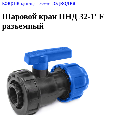
подводка
коврик
экран
кран
счетчик
Шаровой кран ПНД 32-1' F
разъемный