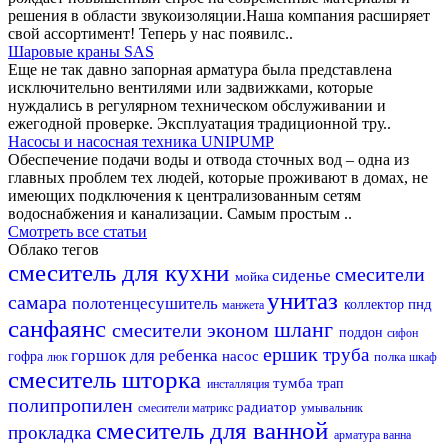
решения в области звукоизоляции.Наша компания расширяет
свой ассортимент! Теперь у нас появилс..
Шаровые краны SAS
Еще не так давно запорная арматура была представлена
исключительно вентилями или задвижками, которые
нуждались в регулярном техническом обслуживании и
ежегодной проверке. Эксплуатация традиционной тру..
Насосы и насосная техника UNIPUMP
Обеспечение подачи воды и отвода сточных вод – одна из
главных проблем тех людей, которые проживают в домах, не
имеющих подключения к централизованным сетям
водоснабжения и канализации. Самым простым ..
Смотреть все статьи
Облако тегов
смеситель для кухни
смесители
сиденье
мойка
унитаз
самара
полотенцесушитель
пнд
коллектор
манжета
санфаянс
шланг
смесители эконом
поддон
сифон
ершик
труба
горшок для ребенка
насос
гофра
полка
люк
шкаф
смеситель
шторка
тумба
трап
инсталляция
полипропилен
радиатор
смесители матрикс
умывальник
смеситель для ванной
прокладка
арматура
ванна