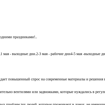
одними праздниками!..
мая - выходные дни.2-3 мая - рабочие дни4-5 мая -выходные дни6
дает повышенный спрос на современные материалы и решения в
чительно вентилями или задвижками, которые нуждались в регу
авных проблем тех людей, которые проживают в домах, не имеющ