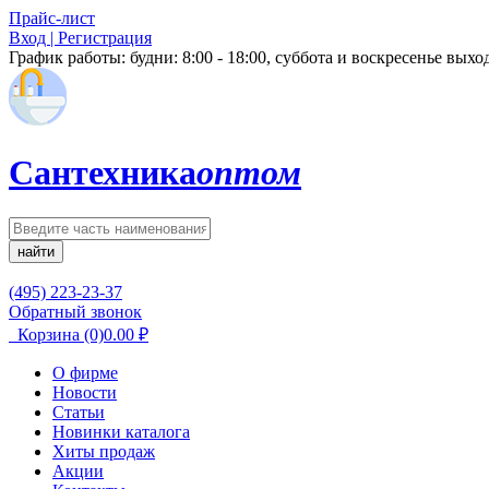
Прайс-лист
Вход | Регистрация
График работы:
будни: 8:00 - 18:00, суббота и воскресенье вых
Сантехника
оптом
найти
(495) 223-23-37
Обратный звонок
Корзина
(0)
0.00
₽
О фирме
Новости
Статьи
Новинки каталога
Хиты продаж
Акции