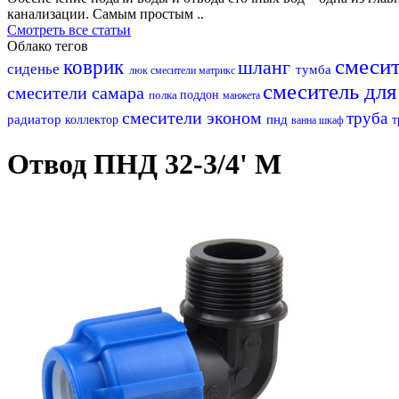
канализации. Самым простым ..
Смотреть все статьи
Облако тегов
смесит
коврик
шланг
сиденье
тумба
люк
смесители матрикс
смеситель дл
смесители самара
полка
поддон
манжета
смесители эконом
труба
радиатор
пнд
коллектор
т
ванна
шкаф
Отвод ПНД 32-3/4' M