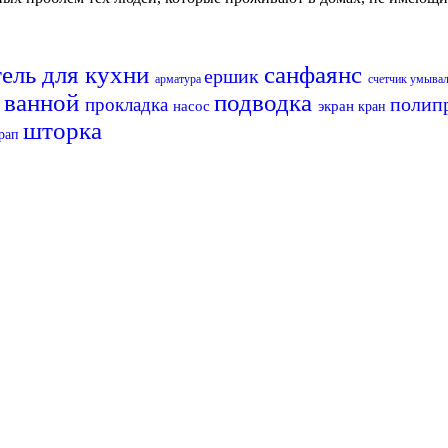
ель для кухни
санфаянс
ершик
арматура
счетчик
умыва
я ванной
подводка
полип
прокладка
насос
экран
кран
шторка
рап