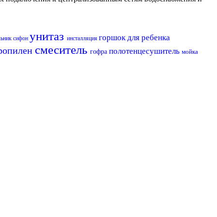
унитаз
горшок для ребенка
льник
сифон
инсталляция
смеситель
ропилен
полотенцесушитель
гофра
мойка