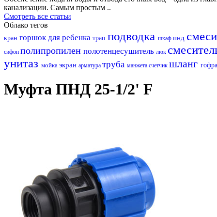
канализации. Самым простым ..
Смотреть все статьи
Облако тегов
подводка
смес
горшок для ребенка
пнд
кран
трап
шкаф
смесител
полипропилен
полотенцесушитель
сифон
люк
унитаз
шланг
труба
экран
мойка
гофр
арматура
манжета
счетчик
Муфта ПНД 25-1/2' F