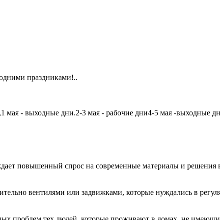
одними праздниками!..
мая - выходные дни.2-3 мая - рабочие дни4-5 мая -выходные дни6
дает повышенный спрос на современные материалы и решения в
чительно вентилями или задвижками, которые нуждались в регу
авных проблем тех людей, которые проживают в домах, не имеющ