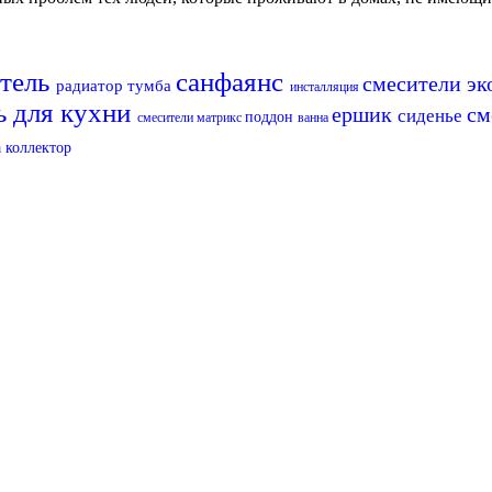
итель
санфаянс
смесители э
радиатор
тумба
инсталляция
ь для кухни
ершик
см
сиденье
поддон
смесители матрикс
ванна
а
коллектор