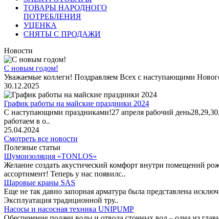
ТОВАРЫ НАРОДНОГО
ПОТРЕБЛЕНИЯ
УЦЕНКА
СНЯТЫ С ПРОДАЖИ
Новости
С новым годом!
Уважаемые коллеги! Поздравляем Всех с наступающими Новог
30.12.2025
График работы на майские праздники 2024
С наступающими праздниками!27 апреля рабочий день28,29,30,1 
работаем в о..
25.04.2024
Смотреть все новости
Полезные статьи
Шумоизоляция «TONLOS»
Желание создать акустический комфорт внутри помещений рож
ассортимент! Теперь у нас появилс..
Шаровые краны SAS
Еще не так давно запорная арматура была представлена исклю
Эксплуатация традиционной тру..
Насосы и насосная техника UNIPUMP
Обеспечение подачи воды и отвода сточных вод – одна из гл