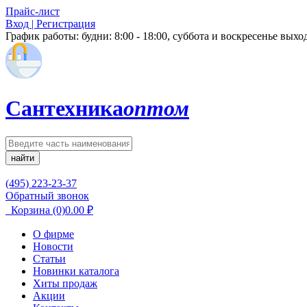
Прайс-лист
Вход | Регистрация
График работы:
будни: 8:00 - 18:00, суббота и воскресенье вых
Сантехника
оптом
найти
(495) 223-23-37
Обратный звонок
Корзина
(0)
0.00
₽
О фирме
Новости
Статьи
Новинки каталога
Хиты продаж
Акции