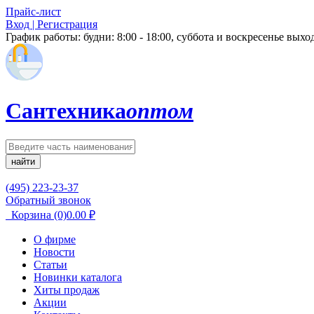
Прайс-лист
Вход | Регистрация
График работы:
будни: 8:00 - 18:00, суббота и воскресенье вых
Сантехника
оптом
найти
(495) 223-23-37
Обратный звонок
Корзина
(0)
0.00
₽
О фирме
Новости
Статьи
Новинки каталога
Хиты продаж
Акции