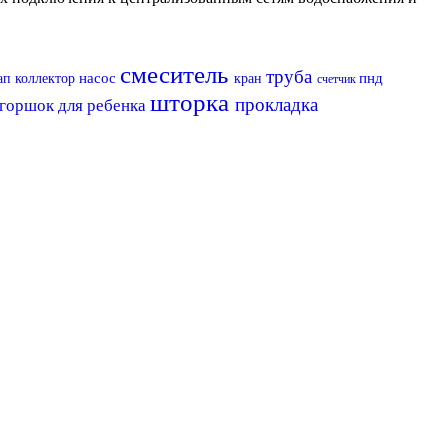
смеситель
труба
насос
пнд
ап
коллектор
кран
счетчик
шторка
прокладка
горшок для ребенка