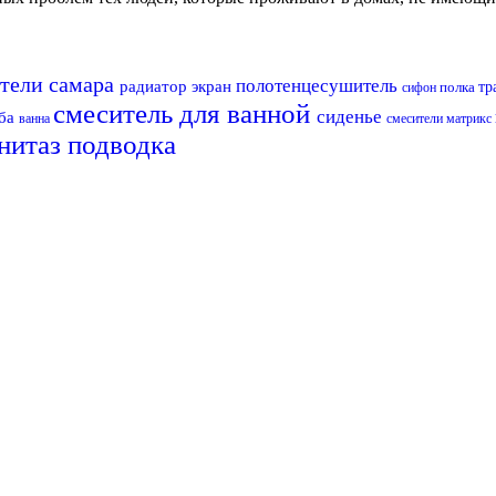
тели самара
полотенцесушитель
радиатор
экран
полка
тр
сифон
смеситель для ванной
сиденье
ба
ванна
смесители матрикс
нитаз
подводка