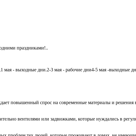
одними праздниками!..
мая - выходные дни.2-3 мая - рабочие дни4-5 мая -выходные дни6
дает повышенный спрос на современные материалы и решения в
чительно вентилями или задвижками, которые нуждались в регу
авных проблем тех людей, которые проживают в домах, не имеющ