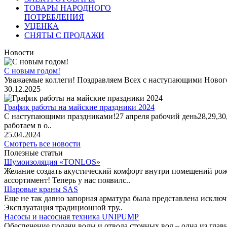
ТОВАРЫ НАРОДНОГО
ПОТРЕБЛЕНИЯ
УЦЕНКА
СНЯТЫ С ПРОДАЖИ
Новости
С новым годом!
Уважаемые коллеги! Поздравляем Всех с наступающими Новог
30.12.2025
График работы на майские праздники 2024
С наступающими праздниками!27 апреля рабочий день28,29,30,1 
работаем в о..
25.04.2024
Смотреть все новости
Полезные статьи
Шумоизоляция «TONLOS»
Желание создать акустический комфорт внутри помещений рож
ассортимент! Теперь у нас появилс..
Шаровые краны SAS
Еще не так давно запорная арматура была представлена исклю
Эксплуатация традиционной тру..
Насосы и насосная техника UNIPUMP
Обеспечение подачи воды и отвода сточных вод – одна из гл