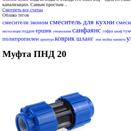
канализации. Самым простым ..
Смотреть все статьи
Облако тегов
смеситель для кухни
смесители эконом
смеси
санфаянс
ершик
тум
поддон
гофра
инсталляция
умывальник
шкаф
у
коврик
шланг
полипропилен
мойка
арматура
люк
манжета
Муфта ПНД 20