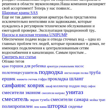
решения в области звукоизоляции.Наша компания расширяет
свой ассортимент! Теперь у нас появилс..
Шаровые краны SAS
Еще не так давно запорная арматура была представлена
исключительно вентилями или задвижками, которые
нуждались в регулярном техническом обслуживании и
ежегодной проверке. Эксплуатация традиционной тру..
Насосы и насосная техника UNIPUMP
Обеспечение подачи воды и отвода сточных вод – одна из
главных проблем тех людей, которые проживают в домах, не
имеющих подключения к централизованным сетям
водоснабжения и канализации. Самым простым ..
Смотреть все статьи
Облако тегов
горшок для ребенка
насос
кран
арматура
умывальник
подводка
труба
полотенцесушитель
полка
инсталляция
шланг
ершик
прокладка
гофра
манжета
счетчик
санфаянс
коврик
пнд
коллектор
поддон
шкаф
сифон
унитаз
смесители эконом
смесители матрикс
смеситель
смесители самара
экран
тумба
мойка
трап
шторка
полипропилен
сиденье
люк
ванна