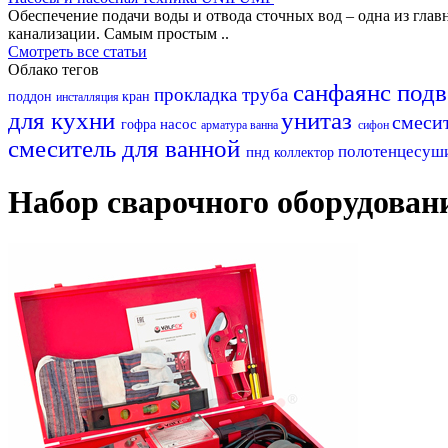
Обеспечение подачи воды и отвода сточных вод – одна из гл
канализации. Самым простым ..
Смотреть все статьи
Облако тегов
санфаянс
под
прокладка
труба
поддон
кран
инсталляция
для кухни
унитаз
смеси
насос
гофра
арматура
ванна
сифон
смеситель для ванной
полотенцесуш
пнд
коллектор
Набор сварочного оборудовани