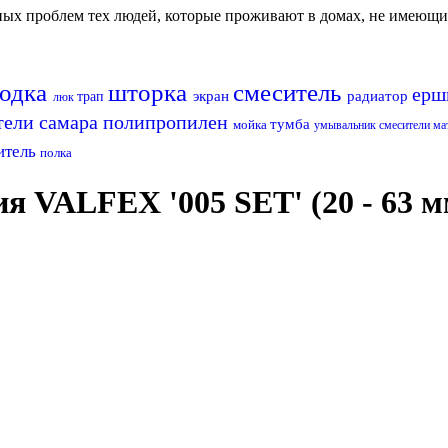
авных проблем тех людей, которые проживают в домах, не имеющ
водка
шторка
смеситель
ерш
экран
радиатор
трап
люк
тели самара
полипропилен
тумба
мойка
умывальник
смесители м
итель
полка
я VALFEX '005 SET' (20 - 63 м