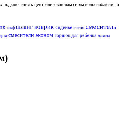
их подключения к централизованным сетям водоснабжения и
смеситель
шланг
коврик
ик
сиденье
шкаф
счетчик
смесители эконом
горшок для ребенка
атрикс
манжета
м)