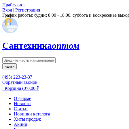
Прайс-лист
Вход | Регистрация
График работы:
будни: 8:00 - 18:00, суббота и воскресенье вых
Сантехника
оптом
найти
(495) 223-23-37
Обратный звонок
Корзина
(0)
0.00
₽
О фирме
Новости
Статьи
Новинки каталога
Хиты продаж
Акции