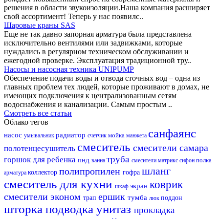
решения в области звукоизоляции.Наша компания расширяет
свой ассортимент! Теперь у нас появилс..
Шаровые краны SAS
Еще не так давно запорная арматура была представлена
исключительно вентилями или задвижками, которые
нуждались в регулярном техническом обслуживании и
ежегодной проверке. Эксплуатация традиционной тру..
Насосы и насосная техника UNIPUMP
Обеспечение подачи воды и отвода сточных вод – одна из
главных проблем тех людей, которые проживают в домах, не
имеющих подключения к централизованным сетям
водоснабжения и канализации. Самым простым ..
Смотреть все статьи
Облако тегов
санфаянс
насос
радиатор
мойка
умывальник
счетчик
манжета
смеситель
смесители самара
полотенцесушитель
труба
горшок для ребенка
пнд
полка
ванна
смесители матрикс
сифон
шланг
полипропилен
коллектор
гофра
арматура
смеситель для кухни
коврик
экран
шкаф
смесители эконом
ершик
тумба
трап
поддон
люк
шторка
подводка
унитаз
прокладка