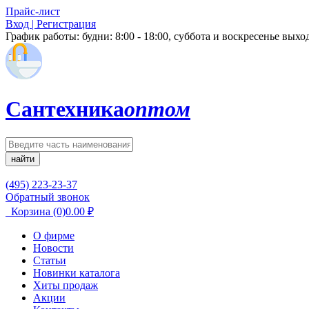
Прайс-лист
Вход | Регистрация
График работы:
будни: 8:00 - 18:00, суббота и воскресенье вых
Сантехника
оптом
найти
(495) 223-23-37
Обратный звонок
Корзина
(0)
0.00
₽
О фирме
Новости
Статьи
Новинки каталога
Хиты продаж
Акции