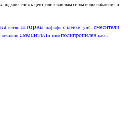
их подключения к централизованным сетям водоснабжения и
дка
шторка
смесители
сиденье
тумба
счетчик
шкаф
сифон
з
смеситель
полипропилен
насос
инсталляция
ванна