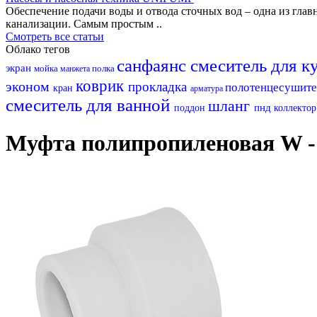
Обеспечение подачи воды и отвода сточных вод – одна из гл
канализации. Самым простым ..
Смотреть все статьи
Облако тегов
санфаянс
смеситель для 
экран
мойка
полка
манжета
коврик
эконом
прокладка
полотенцесушит
кран
арматура
смеситель для ванной
шланг
пнд
поддон
коллекто
Муфта полипропиленовая W - 