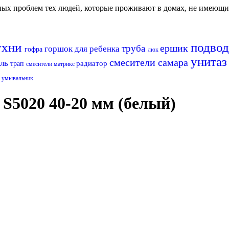
авных проблем тех людей, которые проживают в домах, не имеющ
кухни
подво
ершик
труба
горшок для ребенка
гофра
люк
унита
смесители самара
ель
радиатор
трап
смесители матрикс
р
умывальник
S5020 40-20 мм (белый)