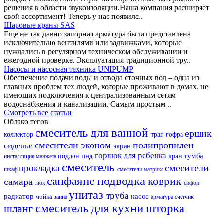
решения в области звукоизоляции.Наша компания расширяет
свой ассортимент! Теперь у нас появилс..
Шаровые краны SAS
Еще не так давно запорная арматура была представлена
исключительно вентилями или задвижками, которые
нуждались в регулярном техническом обслуживании и
ежегодной проверке. Эксплуатация традиционной тру..
Насосы и насосная техника UNIPUMP
Обеспечение подачи воды и отвода сточных вод – одна из
главных проблем тех людей, которые проживают в домах, не
имеющих подключения к централизованным сетям
водоснабжения и канализации. Самым простым ..
Смотреть все статьи
Облако тегов
смеситель для ванной
ершик
коллектор
трап
гофра
смесители эконом
полипропилен
сиденье
экран
горшок для ребенка
пнд
тумба
поддон
кран
инсталляция
манжета
смеситель
смесители
прокладка
шкаф
смесители матрикс
санфаянс
подводка
коврик
самара
люк
сифон
унитаз
труба
радиатор
насос
мойка
ванна
арматура
счетчик
смеситель для кухни
шторка
шланг