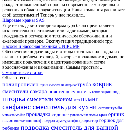
рождает повышенный спрос на современные материалы и
решения в области звукоизоляции.Наша компания расширяет
свой ассортимент! Теперь у нас появилс..
Шаровые краны SAS
Еще не так давно запорная арматура была представлена
исключительно вентилями или задвижками, которые
нуждались в регулярном техническом обслуживании и
ежегодной проверке. Эксплуатация традиционной тру..
Насосы и насосная техника UNIPUMP
Обеспечение подачи воды и отвода сточных вод – одна из
главных проблем тех людей, которые проживают в домах, не
имеющих подключения к централизованным сетям
водоснабжения и канализации. Самым простым ..
Смотреть все статьи
Облако тегов
коврик
полипропилен
труба
трап
смесители матрикс
смесители самара
полотенцесушитель
экран
пнд
ванна
шторка
шланг
смесители эконом
люк
санфаянс
смеситель для кухни
тумба
счетчик
ершик
прокладка
сиденье
мойка
полка
кран
манжета
умывальник
горшок для
насос
радиатор
поддон
инсталляция
шкаф
арматура
сифон
подводка
смеситель для ванной
ребенка