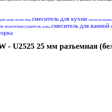
смеситель для кухни
пнд
кран
шкаф
счетчик
смесители матрик
смеситель для ванной
ен
полотенцесушитель
мойка
орка
 - U2525 25 мм разъемная (бе