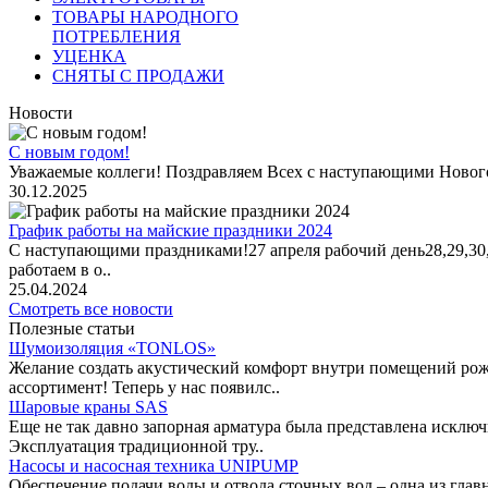
ТОВАРЫ НАРОДНОГО
ПОТРЕБЛЕНИЯ
УЦЕНКА
СНЯТЫ С ПРОДАЖИ
Новости
С новым годом!
Уважаемые коллеги! Поздравляем Всех с наступающими Новог
30.12.2025
График работы на майские праздники 2024
С наступающими праздниками!27 апреля рабочий день28,29,30,1 
работаем в о..
25.04.2024
Смотреть все новости
Полезные статьи
Шумоизоляция «TONLOS»
Желание создать акустический комфорт внутри помещений рож
ассортимент! Теперь у нас появилс..
Шаровые краны SAS
Еще не так давно запорная арматура была представлена исклю
Эксплуатация традиционной тру..
Насосы и насосная техника UNIPUMP
Обеспечение подачи воды и отвода сточных вод – одна из гл