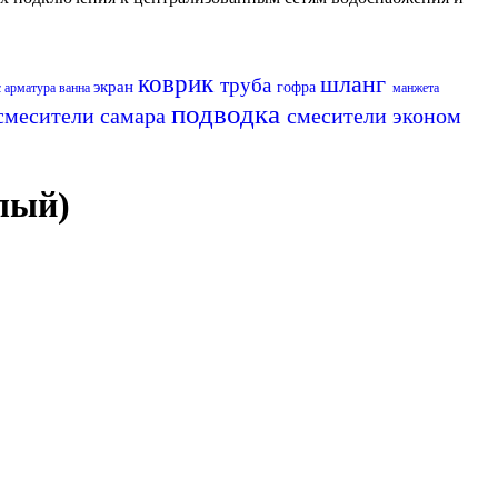
коврик
шланг
труба
экран
гофра
с
арматура
ванна
манжета
подводка
смесители самара
смесители эконом
лый)