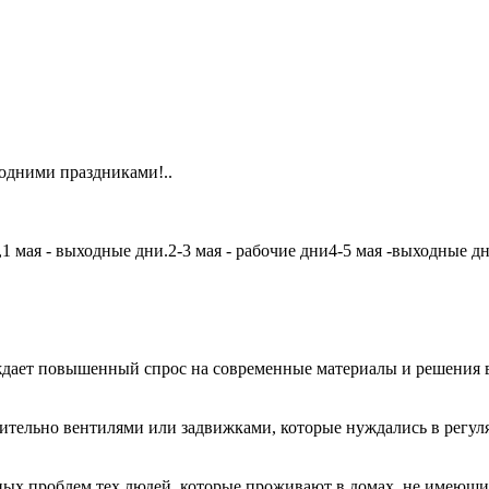
одними праздниками!..
мая - выходные дни.2-3 мая - рабочие дни4-5 мая -выходные дни6
дает повышенный спрос на современные материалы и решения в
чительно вентилями или задвижками, которые нуждались в регу
авных проблем тех людей, которые проживают в домах, не имеющ