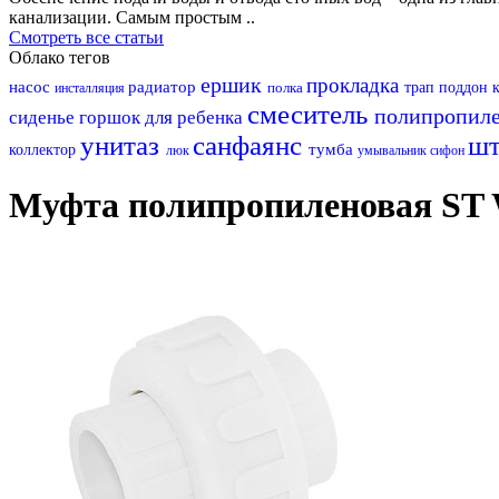
канализации. Самым простым ..
Смотреть все статьи
Облако тегов
ершик
прокладка
насос
радиатор
полка
трап
поддон
инсталляция
смеситель
полипропил
сиденье
горшок для ребенка
унитаз
санфаянс
шт
тумба
коллектор
люк
умывальник
сифон
Муфта полипропиленовая ST W