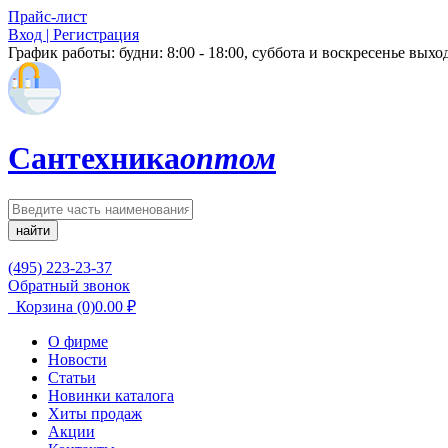
Прайс-лист
Вход | Регистрация
График работы:
будни: 8:00 - 18:00, суббота и воскресенье вых
Сантехника
оптом
найти
(495) 223-23-37
Обратный звонок
Корзина
(0)
0.00
₽
О фирме
Новости
Статьи
Новинки каталога
Хиты продаж
Акции