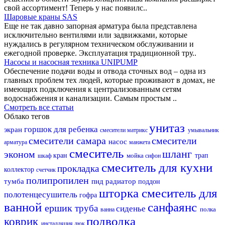
свой ассортимент! Теперь у нас появилс..
Шаровые краны SAS
Еще не так давно запорная арматура была представлена
исключительно вентилями или задвижками, которые
нуждались в регулярном техническом обслуживании и
ежегодной проверке. Эксплуатация традиционной тру..
Насосы и насосная техника UNIPUMP
Обеспечение подачи воды и отвода сточных вод – одна из
главных проблем тех людей, которые проживают в домах, не
имеющих подключения к централизованным сетям
водоснабжения и канализации. Самым простым ..
Смотреть все статьи
Облако тегов
унитаз
горшок для ребенка
экран
смесители матрикс
умывальник
смесители самара
смесители
насос
арматура
манжета
смеситель
шланг
эконом
кран
мойка
трап
шкаф
сифон
смеситель для кухни
прокладка
коллектор
счетчик
полипропилен
тумба
пнд
радиатор
поддон
шторка
смеситель для
полотенцесушитель
гофра
ванной
санфаянс
ершик
труба
сиденье
полка
ванна
подводка
коврик
инсталляция
люк