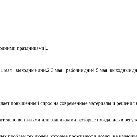
одними праздниками!..
мая - выходные дни.2-3 мая - рабочие дни4-5 мая -выходные дни6
дает повышенный спрос на современные материалы и решения в
чительно вентилями или задвижками, которые нуждались в регу
авных проблем тех людей, которые проживают в домах, не имеющ