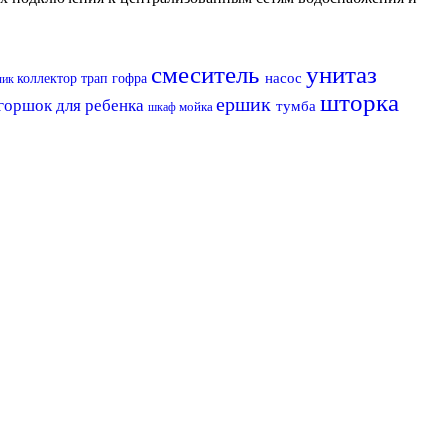
смеситель
унитаз
насос
коллектор
трап
гофра
чик
шторка
ершик
горшок для ребенка
тумба
мойка
шкаф