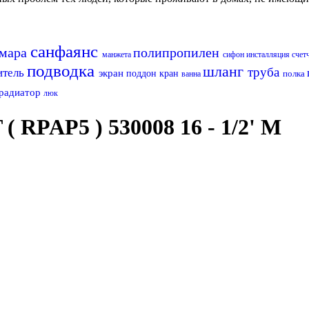
санфаянс
амара
полипропилен
манжета
сифон
инсталляция
счет
подводка
шланг
труба
итель
экран
поддон
кран
полка
ванна
радиатор
люк
RPAP5 ) 530008 16 - 1/2' M