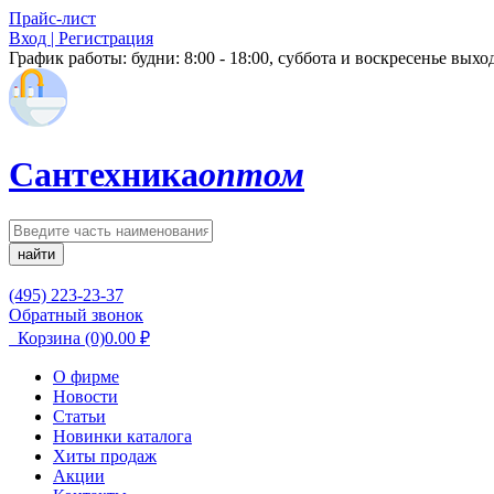
Прайс-лист
Вход | Регистрация
График работы:
будни: 8:00 - 18:00, суббота и воскресенье вых
Сантехника
оптом
найти
(495) 223-23-37
Обратный звонок
Корзина
(0)
0.00
₽
О фирме
Новости
Статьи
Новинки каталога
Хиты продаж
Акции