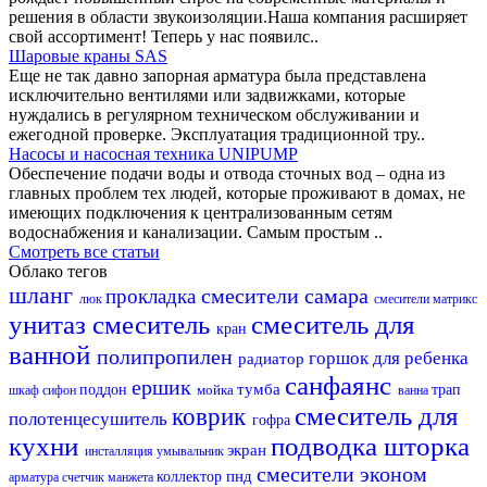
решения в области звукоизоляции.Наша компания расширяет
свой ассортимент! Теперь у нас появилс..
Шаровые краны SAS
Еще не так давно запорная арматура была представлена
исключительно вентилями или задвижками, которые
нуждались в регулярном техническом обслуживании и
ежегодной проверке. Эксплуатация традиционной тру..
Насосы и насосная техника UNIPUMP
Обеспечение подачи воды и отвода сточных вод – одна из
главных проблем тех людей, которые проживают в домах, не
имеющих подключения к централизованным сетям
водоснабжения и канализации. Самым простым ..
Смотреть все статьи
Облако тегов
шланг
смесители самара
прокладка
люк
смесители матрикс
унитаз
смеситель
смеситель для
кран
ванной
полипропилен
горшок для ребенка
радиатор
санфаянс
ершик
тумба
поддон
мойка
трап
шкаф
сифон
ванна
смеситель для
коврик
полотенцесушитель
гофра
кухни
подводка
шторка
экран
инсталляция
умывальник
смесители эконом
пнд
коллектор
арматура
счетчик
манжета