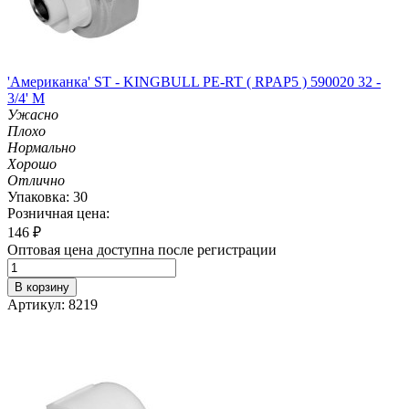
'Американка' ST - KINGBULL PE-RT ( RPAP5 ) 590020 32 -
3/4' M
Ужасно
Плохо
Нормально
Хорошо
Отлично
Упаковка: 30
Розничная цена:
146
₽
Оптовая цена доступна после регистрации
В корзину
Артикул: 8219