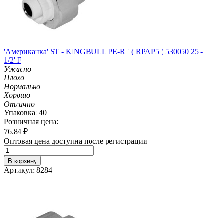
'Американка' ST - KINGBULL PE-RT ( RPAP5 ) 530050 25 -
1/2' F
Ужасно
Плохо
Нормально
Хорошо
Отлично
Упаковка: 40
Розничная цена:
76.84
₽
Оптовая цена доступна после регистрации
В корзину
Артикул: 8284