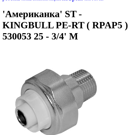
'Американка' ST -
KINGBULL PE-RT ( RPAP5 )
530053 25 - 3/4' M