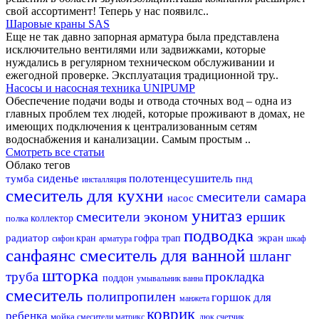
свой ассортимент! Теперь у нас появилс..
Шаровые краны SAS
Еще не так давно запорная арматура была представлена
исключительно вентилями или задвижками, которые
нуждались в регулярном техническом обслуживании и
ежегодной проверке. Эксплуатация традиционной тру..
Насосы и насосная техника UNIPUMP
Обеспечение подачи воды и отвода сточных вод – одна из
главных проблем тех людей, которые проживают в домах, не
имеющих подключения к централизованным сетям
водоснабжения и канализации. Самым простым ..
Смотреть все статьи
Облако тегов
сиденье
полотенцесушитель
тумба
пнд
инсталляция
смеситель для кухни
смесители самара
насос
унитаз
смесители эконом
ершик
полка
коллектор
подводка
радиатор
экран
кран
гофра
трап
сифон
арматура
шкаф
санфаянс
смеситель для ванной
шланг
шторка
труба
прокладка
поддон
умывальник
ванна
смеситель
полипропилен
горшок для
манжета
коврик
ребенка
мойка
смесители матрикс
люк
счетчик