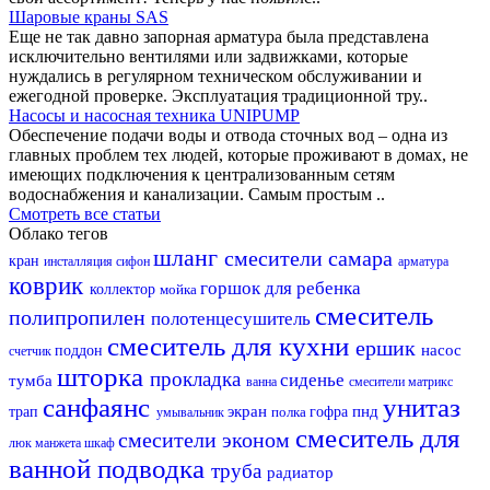
Шаровые краны SAS
Еще не так давно запорная арматура была представлена
исключительно вентилями или задвижками, которые
нуждались в регулярном техническом обслуживании и
ежегодной проверке. Эксплуатация традиционной тру..
Насосы и насосная техника UNIPUMP
Обеспечение подачи воды и отвода сточных вод – одна из
главных проблем тех людей, которые проживают в домах, не
имеющих подключения к централизованным сетям
водоснабжения и канализации. Самым простым ..
Смотреть все статьи
Облако тегов
шланг
смесители самара
кран
инсталляция
сифон
арматура
коврик
горшок для ребенка
коллектор
мойка
смеситель
полипропилен
полотенцесушитель
смеситель для кухни
ершик
насос
поддон
счетчик
шторка
прокладка
сиденье
тумба
ванна
смесители матрикс
санфаянс
унитаз
экран
пнд
трап
полка
гофра
умывальник
смеситель для
смесители эконом
люк
манжета
шкаф
ванной
подводка
труба
радиатор