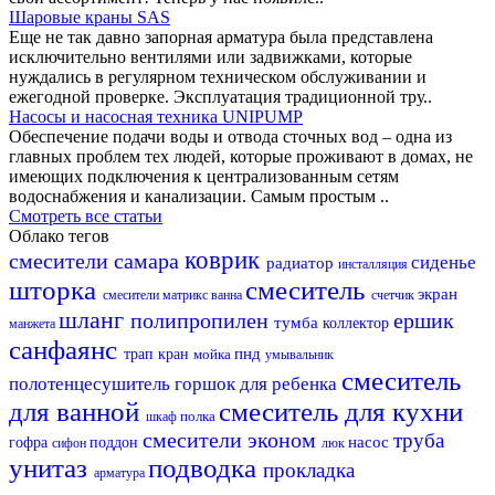
Шаровые краны SAS
Еще не так давно запорная арматура была представлена
исключительно вентилями или задвижками, которые
нуждались в регулярном техническом обслуживании и
ежегодной проверке. Эксплуатация традиционной тру..
Насосы и насосная техника UNIPUMP
Обеспечение подачи воды и отвода сточных вод – одна из
главных проблем тех людей, которые проживают в домах, не
имеющих подключения к централизованным сетям
водоснабжения и канализации. Самым простым ..
Смотреть все статьи
Облако тегов
коврик
смесители самара
сиденье
радиатор
инсталляция
шторка
смеситель
экран
смесители матрикс
ванна
счетчик
шланг
полипропилен
ершик
тумба
коллектор
манжета
санфаянс
пнд
трап
кран
мойка
умывальник
смеситель
полотенцесушитель
горшок для ребенка
для ванной
смеситель для кухни
полка
шкаф
смесители эконом
труба
насос
гофра
поддон
сифон
люк
унитаз
подводка
прокладка
арматура